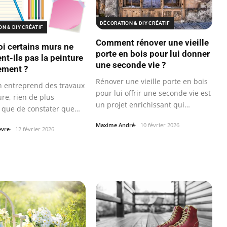
DÉCORATION & DIY CRÉATIF
N & DIY CRÉATIF
Comment rénover une vieille
i certains murs ne
porte en bois pour lui donner
nt-ils pas la peinture
une seconde vie ?
ement ?
Rénover une vieille porte en bois
n entreprend des travaux
pour lui offrir une seconde vie est
re, rien de plus
un projet enrichissant qui…
t que de constater que
…
Maxime André
10 février 2026
èvre
12 février 2026