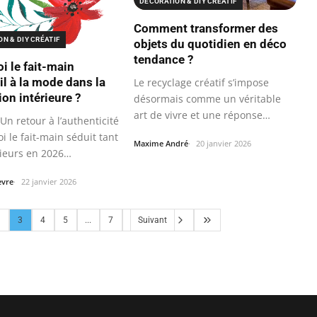
DÉCORATION & DIY CRÉATIF
Comment transformer des
N & DIY CRÉATIF
objets du quotidien en déco
tendance ?
i le fait-main
il à la mode dans la
Le recyclage créatif s’impose
on intérieure ?
désormais comme un véritable
art de vivre et une réponse
 Un retour à l’authenticité
concrète aux…
i le fait-main séduit tant
Maxime André
20 janvier 2026
rieurs en 2026…
èvre
22 janvier 2026
3
4
5
...
7
Suivant