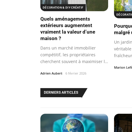
DÉCORATION & DIY CRÉATIF
DÉCORATIO
Quels aménagements
extérieurs augmentent
Pourquo
vraiment la valeur d’une
malgré 
maison ?
Un jardi
Dans un marché immobilier
véritable
compétitif, les propriétaires
fraîcheu
cherchent souvent à maximiser la
Marion Lef
valeur de…
Adrien Aubert
6 février 2026
DERNIERS ARTICLES