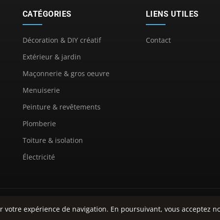
CATÉGORIES
LIENS UTILES
Décoration & DIY créatif
Contact
Extérieur & jardin
Maçonnerie & gros oeuvre
Menuiserie
Peinture & revêtements
Plomberie
Toiture & isolation
Électricité
© 2026 Maison Decos. Tous droits réservés.
r votre expérience de navigation. En poursuivant, vous acceptez no
À propos
Mentions légales
Confidentialité
Plan du site