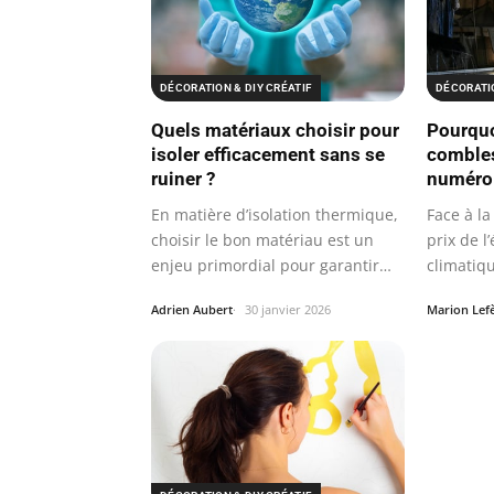
DÉCORATION & DIY CRÉATIF
DÉCORATIO
Quels matériaux choisir pour
Pourquo
isoler efficacement sans se
combles 
ruiner ?
numéro
En matière d’isolation thermique,
Face à l
choisir le bon matériau est un
prix de l
enjeu primordial pour garantir
climatiqu
un…
thermiq
Adrien Aubert
30 janvier 2026
Marion Lef