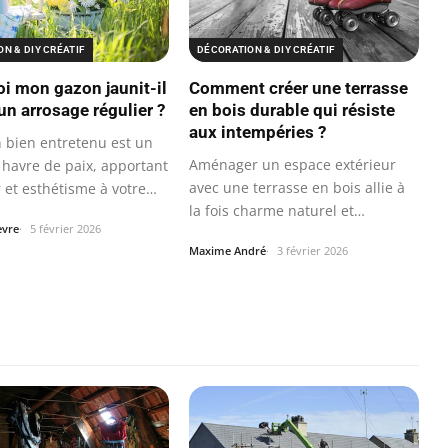
N & DIY CRÉATIF
DÉCORATION & DIY CRÉATIF
i mon gazon jaunit-il
Comment créer une terrasse
un arrosage régulier ?
en bois durable qui résiste
aux intempéries ?
n bien entretenu est un
Aménager un espace extérieur
 havre de paix, apportant
avec une terrasse en bois allie à
r et esthétisme à votre…
la fois charme naturel et…
èvre
5 février 2026
Maxime André
3 février 2026