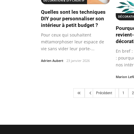
DÉCORATION & DIY CRÉATIF
Quelles sont les techniques
DÉCORATIO
DIY pour personnaliser son
intérieur à petit budget ?
Pourquo
revient-
Pour ceux qui souhaitent
décorati
métamorphoser leur espace de
vie sans vider leur porte-
En bref :
monnaie, plusieurs…
: pourquo
Adrien Aubert
23 janvier 2026
nos inté
Marion Lef
Précédent
1
2