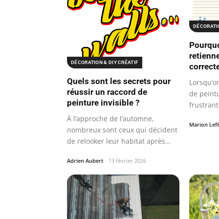
DÉCORATIO
Pourquo
retienne
DÉCORATION & DIY CRÉATIF
correct
Quels sont les secrets pour
Lorsqu’o
réussir un raccord de
de peintu
peinture invisible ?
frustran
certains
À l’approche de l’automne,
Marion Lef
nombreux sont ceux qui décident
de relooker leur habitat après
l’été…
Adrien Aubert
13 février 2026