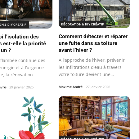
DÉCORATION & DIY CRÉATIF
N & DIY CRÉATIF
Comment détecter et réparer
i l’isolation des
une fuite dans sa toiture
est-elle la priorité
avant l’hiver ?
 un ?
À l’approche de l’hiver, prévenir
a flambée continue des
les infiltrations d’eau à travers
’énergie et à l’urgence
votre toiture devient une…
e, la rénovation
ue…
Maxime André
27 janvier 2026
èvre
29 janvier 2026