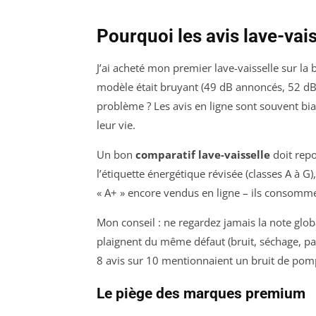
Pourquoi les avis lave-vai
J’ai acheté mon premier lave-vaisselle sur la
modèle était bruyant (49 dB annoncés, 52 dB ré
problème ? Les avis en ligne sont souvent biai
leur vie.
Un bon
comparatif lave-vaisselle
doit repo
l’étiquette énergétique révisée (classes A à G
« A+ » encore vendus en ligne – ils consomme
Mon conseil : ne regardez jamais la note globa
plaignent du même défaut (bruit, séchage, pani
8 avis sur 10 mentionnaient un bruit de pomp
Le piège des marques premium